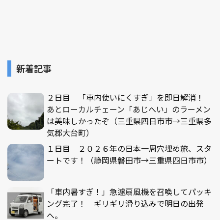
新着記事
２日目 「車内使いにくすぎ」を即日解消！
あとローカルチェーン「あじへい」のラーメン
は美味しかったぞ（三重県四日市市→三重県多
気郡大台町）
１日目 ２０２６年の日本一周穴埋め旅、スタ
ートです！（静岡県磐田市→三重県四日市市）
「車内暑すぎ！」急遽扇風機を召喚してパッキ
ング完了！ ギリギリ滑り込みで明日の出発
へ。