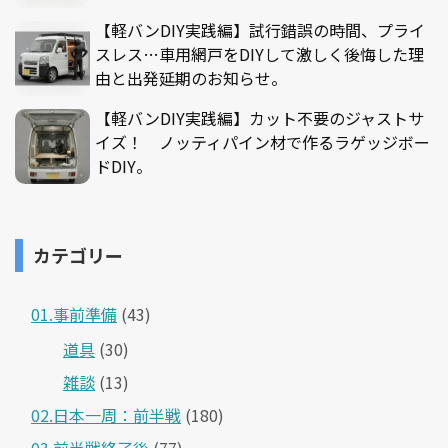
【軽バンDIY実践編】試行錯誤の時間、プライ
スレス…車用網戸をDIYして激しく後悔した理
由と出発延期のお知らせ。
【軽バンDIY実践編】カット不要のジャストサ
イズ！ ノッティパイン材で作るラゲッジボー
ドDIY。
カテゴリー
01.事前準備
(43)
道具
(30)
雑談
(13)
02.日本一周：前半戦
(180)
03.前半戦終了後
(77)