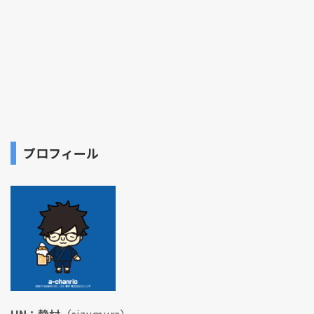
プロフィール
HN：静村
（sizumura）