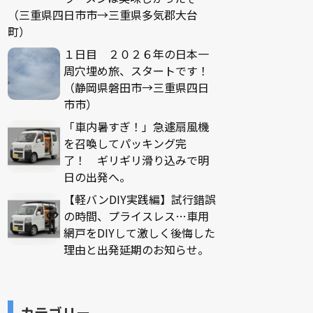
（三重県四日市市→三重県多気郡大台
町）
１日目 ２０２６年の日本一
周穴埋め旅、スタートです！
（静岡県磐田市→三重県四日
市市）
「車内暑すぎ！」急遽扇風機
を召喚してパッキング完
了！ ギリギリ滑り込みで明
日の出発へ。
【軽バンDIY実践編】試行錯誤
の時間、プライスレス…車用
網戸をDIYして激しく後悔した
理由と出発延期のお知らせ。
カテゴリー