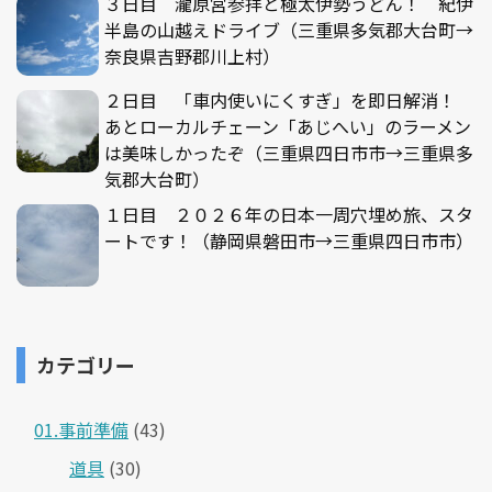
３日目 瀧原宮参拝と極太伊勢うどん！ 紀伊
半島の山越えドライブ（三重県多気郡大台町→
奈良県吉野郡川上村）
２日目 「車内使いにくすぎ」を即日解消！
あとローカルチェーン「あじへい」のラーメン
は美味しかったぞ（三重県四日市市→三重県多
気郡大台町）
１日目 ２０２６年の日本一周穴埋め旅、スタ
ートです！（静岡県磐田市→三重県四日市市）
カテゴリー
01.事前準備
(43)
道具
(30)