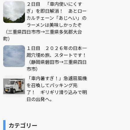
２日目 「車内使いにくす
ぎ」を即日解消！ あとロー
カルチェーン「あじへい」の
ラーメンは美味しかったぞ
（三重県四日市市→三重県多気郡大台
町）
１日目 ２０２６年の日本一
周穴埋め旅、スタートです！
（静岡県磐田市→三重県四日
市市）
「車内暑すぎ！」急遽扇風機
を召喚してパッキング完
了！ ギリギリ滑り込みで明
日の出発へ。
カテゴリー