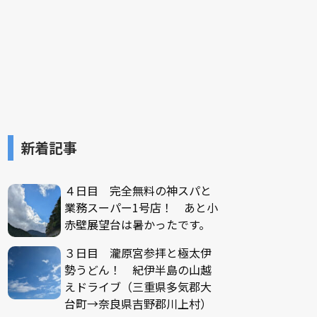
新着記事
４日目 完全無料の神スパと
業務スーパー1号店！ あと小
赤壁展望台は暑かったです。
３日目 瀧原宮参拝と極太伊
勢うどん！ 紀伊半島の山越
えドライブ（三重県多気郡大
台町→奈良県吉野郡川上村）