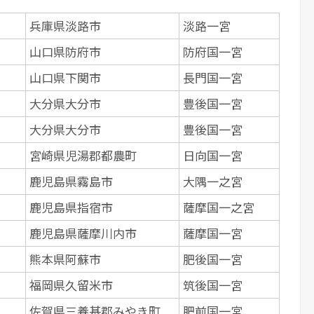
兵庫県淡路市
淡路一宮
山口県防府市
防府国一宮
山口県下関市
長門国一宮
大分県大分市
豊後国一宮
大分県大分市
豊後国一宮
宮崎県児湯郡都農町
日向国一宮
鹿児島県霧島市
大隅一之宮
鹿児島県指宿市
薩摩国一之宮
鹿児島県薩摩川内市
薩摩国一宮
熊本県阿蘇市
肥後国一宮
）
福岡県久留米市
筑後国一宮
佐賀県三養基郡みやき町
肥前国一宮