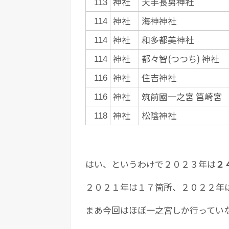
神社
天手長男神社
113
神社
海神神社
114
神社
和多都美神社
114
神社
都々智(つつち) 神社
114
神社
住吉神社
116
神社
筑前國一之宮 筥崎宮
116
神社
松陰神社
118
はい、というわけで２０２３年は
２
２０２１年は１７箇所、２０２２年
まあ今回はほぼ一之宮しか行ってい