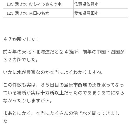
湧き水
おちゃっさんの水
佐賀県佐賀市
105
湧き水
吉田の名水
愛知県豊田市
123
４７か所
でした！
前々年の東北・北海道だと２４箇所、前年の中国・四国が
３２カ所でした。
いかに水が豊富なのか本当によくわかりますね。
この件数も実は、８５日目の島原市街地の湧き水ってなっ
ている場所が実は
十カ所以上
だったのであまりあてになら
なかったりしますが…。
まあとにかく、本当にたくさんの湧き水を周ってきまし
た。