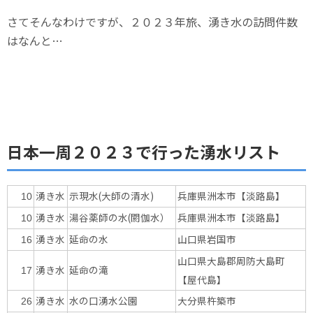
さてそんなわけですが、２０２３年旅、湧き水の訪問件数
はなんと…
日本一周２０２３で行った湧水リスト
湧き水
示現水(大師の清水)
兵庫県洲本市【淡路島】
10
湧き水
湯谷薬師の水(閼伽水）
兵庫県洲本市【淡路島】
10
湧き水
延命の水
山口県岩国市
16
山口県大島郡周防大島町
湧き水
延命の滝
17
【屋代島】
湧き水
水の口湧水公園
大分県杵築市
26