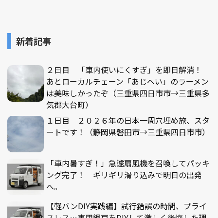
新着記事
２日目 「車内使いにくすぎ」を即日解消！
あとローカルチェーン「あじへい」のラーメン
は美味しかったぞ（三重県四日市市→三重県多
気郡大台町）
１日目 ２０２６年の日本一周穴埋め旅、スタ
ートです！（静岡県磐田市→三重県四日市市）
「車内暑すぎ！」急遽扇風機を召喚してパッキ
ング完了！ ギリギリ滑り込みで明日の出発
へ。
【軽バンDIY実践編】試行錯誤の時間、プライ
スレス…車用網戸をDIYして激しく後悔した理