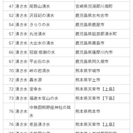
湧き水
尾鈴山湧水
宮崎県児湯郡川南町
47
湧き水
沢目記の湧水
鹿児島県志布志市
52
湧き水
きらりの水
鹿児島県鹿屋市
54
湧き水
丸池湧水
鹿児島県姶良郡湧水町
57
湧き水
大出水の湧水
鹿児島県霧島市
57
湧き水
冠嶽 感謝の水
鹿児島県薩摩川内市
66
湧き水
平出石の水
鹿児島県阿久根市
67
湧き水
峠の岩清水
熊本県宇城市
70
湧き水
轟水源
熊本県宇土市
72
湧き水
宝幸水
熊本県天草市【上島】
72
湧き水
福連木官山の水
熊本県天草市【下島】
73
中無田熊野座神社の銘
湧き水
熊本県熊本市
76
水
湧き水
老岳湧き水
熊本県天草市【上島】
76