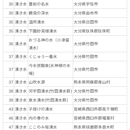
湧き水
豊前の名水
大分県宇佐市
30
湧き水
鶴見の深水
大分県由布市
30
湧き水
温所湧水
大分県日田市
35
湧き水
下園妙見様湧水
大分県玖珠郡玖珠町
35
おづる神の水（小津留
湧き水
大分県竹田市
36
湧水）
湧き水
くじゅう一番水
大分県竹田市
37
今水炭酸泉(水神様の水
湧き水
大分県竹田市
37
場)
湧き水
山吹水源
熊本県阿蘇郡産山村
37
湧き水
河宇田湧水(竹田湧水群)
大分県竹田市
38
湧き水
泉水湧水(竹田湧水群)
大分県竹田市
38
湧き水
子授けの湧水
宮崎県西臼杵郡高千穂町
43
湧き水
内の春の水
宮崎県西臼杵郡椎葉村
46
湧き水
ここのみ坂湧水
熊本県球磨郡多良木町
47