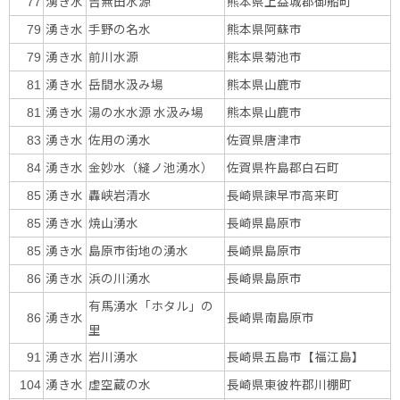
湧き水
吉無田水源
熊本県上益城郡御船町
77
湧き水
手野の名水
熊本県阿蘇市
79
湧き水
前川水源
熊本県菊池市
79
湧き水
岳間水汲み場
熊本県山鹿市
81
湧き水
湯の水水源 水汲み場
熊本県山鹿市
81
湧き水
佐用の湧水
佐賀県唐津市
83
湧き水
金妙水（縫ノ池湧水）
佐賀県杵島郡白石町
84
湧き水
轟峡岩清水
長崎県諫早市高来町
85
湧き水
焼山湧水
長崎県島原市
85
湧き水
島原市街地の湧水
長崎県島原市
85
湧き水
浜の川湧水
長崎県島原市
86
有馬湧水「ホタル」の
湧き水
長崎県南島原市
86
里
湧き水
岩川湧水
長崎県五島市【福江島】
91
湧き水
虚空蔵の水
長崎県東彼杵郡川棚町
104