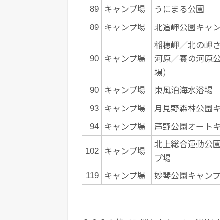
キャンプ場
うにまる公園
89
キャンプ場
北追岬公園キャ
89
稲穂岬／北の岬
キャンプ場
河原／賽の河原
90
場）
キャンプ場
東風泊海水浴場
90
キャンプ場
月見野森林公園
93
キャンプ場
芦野公園オート
94
北上総合運動公
キャンプ場
102
プ場
キャンプ場
妙琴公園キャン
119