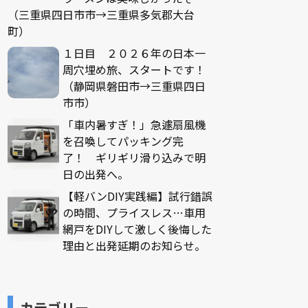
（三重県四日市市→三重県多気郡大台
町）
１日目 ２０２６年の日本一
周穴埋め旅、スタートです！
（静岡県磐田市→三重県四日
市市）
「車内暑すぎ！」急遽扇風機
を召喚してパッキング完
了！ ギリギリ滑り込みで明
日の出発へ。
【軽バンDIY実践編】試行錯誤
の時間、プライスレス…車用
網戸をDIYして激しく後悔した
理由と出発延期のお知らせ。
カテゴリー