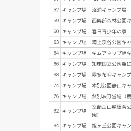
キャンプ場
沼浦キャンプ場
52
キャンプ場
西興部森林公園
59
キャンプ場
春日青少年の家
60
キャンプ場
滝上渓谷公園キ
63
キャンプ場
キムアネップ岬
64
キャンプ場
知床国立公園羅
66
キャンプ場
霧多布岬キャン
68
キャンプ場
本別公園静山キ
74
キャンプ場
然別峡野営場（
76
室蘭岳山麓総合
キャンプ場
82
園）
キャンプ場
旭ヶ丘公園キャ
84