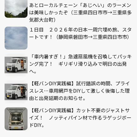
あとローカルチェーン「あじへい」のラーメン
は美味しかったぞ（三重県四日市市→三重県多
気郡大台町）
１日目 ２０２６年の日本一周穴埋め旅、スタ
ートです！（静岡県磐田市→三重県四日市市）
「車内暑すぎ！」急遽扇風機を召喚してパッキ
ング完了！ ギリギリ滑り込みで明日の出発
へ。
【軽バンDIY実践編】試行錯誤の時間、プライ
スレス…車用網戸をDIYして激しく後悔した理
由と出発延期のお知らせ。
【軽バンDIY実践編】カット不要のジャストサ
イズ！ ノッティパイン材で作るラゲッジボー
ドDIY。