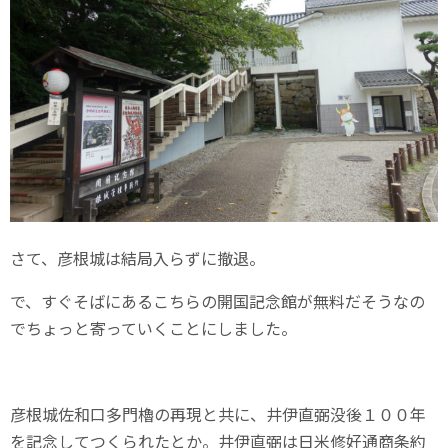
さて、彦根城は結局入らずに撤退。
で、すぐそばにあるこちらの開国記念館が無料だそうなの
でちょっと寄っていくことにしました。
彦根城佐和口多門櫓の再現と共に、井伊直弼没後１００年
を記念してつくられたとか。井伊直弼は日米修好通商条約