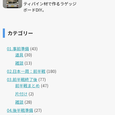
ティパイン材で作るラゲッジ
ボードDIY。
カテゴリー
01.事前準備
(43)
道具
(30)
雑談
(13)
02.日本一周：前半戦
(180)
03.前半戦終了後
(77)
前半戦まとめ
(47)
片付け
(2)
雑談
(28)
04.後半戦準備
(27)