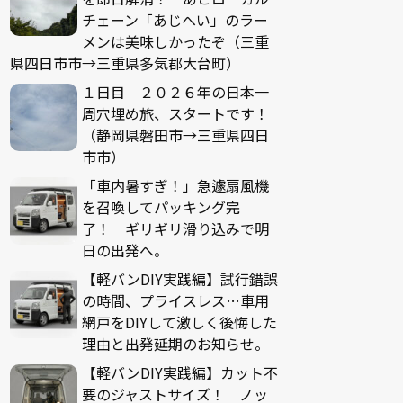
チェーン「あじへい」のラー
メンは美味しかったぞ（三重
県四日市市→三重県多気郡大台町）
１日目 ２０２６年の日本一
周穴埋め旅、スタートです！
（静岡県磐田市→三重県四日
市市）
「車内暑すぎ！」急遽扇風機
を召喚してパッキング完
了！ ギリギリ滑り込みで明
日の出発へ。
【軽バンDIY実践編】試行錯誤
の時間、プライスレス…車用
網戸をDIYして激しく後悔した
理由と出発延期のお知らせ。
【軽バンDIY実践編】カット不
要のジャストサイズ！ ノッ