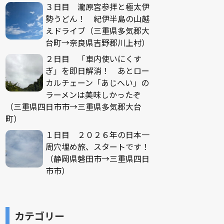
３日目 瀧原宮参拝と極太伊
勢うどん！ 紀伊半島の山越
えドライブ（三重県多気郡大
台町→奈良県吉野郡川上村）
２日目 「車内使いにくす
ぎ」を即日解消！ あとロー
カルチェーン「あじへい」の
ラーメンは美味しかったぞ
（三重県四日市市→三重県多気郡大台
町）
１日目 ２０２６年の日本一
周穴埋め旅、スタートです！
（静岡県磐田市→三重県四日
市市）
カテゴリー