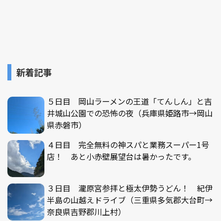
新着記事
５日目 岡山ラーメンの王道「てんしん」と吉
井城山公園での恐怖の夜（兵庫県姫路市→岡山
県赤磐市）
４日目 完全無料の神スパと業務スーパー1号
店！ あと小赤壁展望台は暑かったです。
３日目 瀧原宮参拝と極太伊勢うどん！ 紀伊
半島の山越えドライブ（三重県多気郡大台町→
奈良県吉野郡川上村）