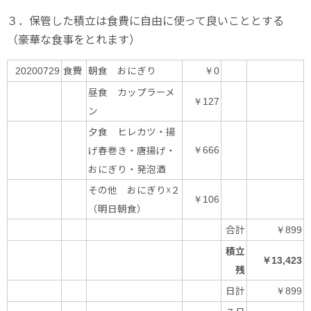
３．保管した積立は食費に自由に使って良いこととする
（豪華な食事をとれます）
食費
朝食 おにぎり
20200729
￥0
昼食 カップラーメ
￥127
ン
夕食 ヒレカツ・揚
げ春巻き・唐揚げ・
￥666
おにぎり・発泡酒
その他 おにぎり☓２
￥106
（明日朝食）
合計
￥899
積立
￥13,423
残
日計
￥899