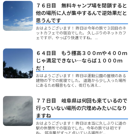
７６日目 無料キャンプ場を閉鎖すると
他の場所に人が集中するんで逆効果だと
思うんです
おはようございます！ 昨日は今年の旅で３回目のネ
ットカフェでの宿泊でした。 久しぶりのネットカフ
ェですが、やっぱり快適ですね。 ...
６４日目 もう標高３００ｍや４００ｍ
じゃ満足できない…ならば１０００ｍ
だ！
おはようございます！ 昨日は運動公園の屋根のある
建物の下での就寝でした。 道路から少し入った場所
にあるため騒音もなく、街灯も消え...
７７日目 岐阜県は何回も来ているので
行っていない場所の穴埋めみたいになり
ますね
おはようございます！ 昨日は本当に久しぶりに道の
駅の休憩所での宿泊でした。今年の旅では初です
ね。 弱冷房がずっと点いている場所だ...