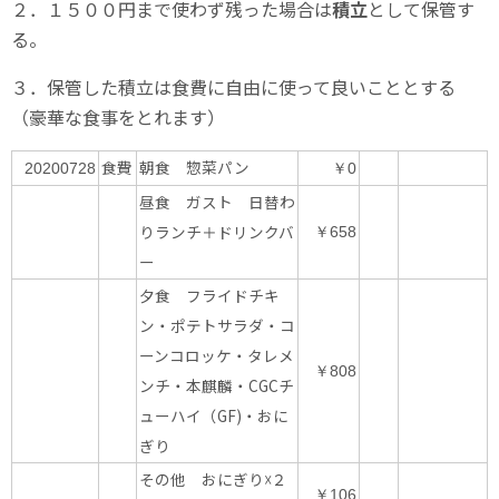
２．１５００円まで使わず残った場合は
積立
として保管す
る。
３．保管した積立は食費に自由に使って良いこととする
（豪華な食事をとれます）
食費
朝食 惣菜パン
20200728
￥0
昼食 ガスト 日替わ
りランチ＋ドリンクバ
￥658
ー
夕食 フライドチキ
ン・ポテトサラダ・コ
ーンコロッケ・タレメ
￥808
ンチ・本麒麟・CGCチ
ューハイ（GF)・おに
ぎり
その他 おにぎり☓２
￥106