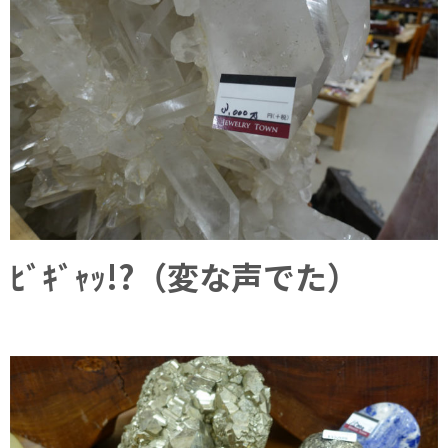
ﾋﾞｷﾞｬｯ!?（変な声でた）