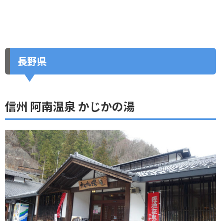
長野県
信州 阿南温泉 かじかの湯