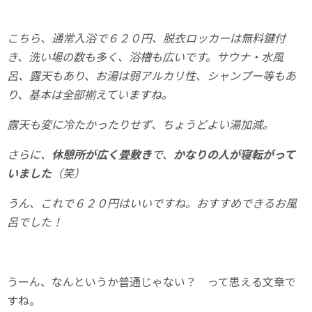
こちら、通常入浴で６２０円、脱衣ロッカーは無料鍵付
き、洗い場の数も多く、浴槽も広いです。サウナ・水風
呂、露天もあり、お湯は弱アルカリ性、シャンプー等もあ
り、基本は全部揃えていますね。
露天も変に冷たかったりせず、ちょうどよい湯加減。
さらに、
休憩所が広く畳敷き
で、
かなりの人が寝転がって
いました
（笑）
うん、これで６２０円はいいですね。おすすめできるお風
呂でした！
うーん、なんというか普通じゃない？ って思える文章で
すね。