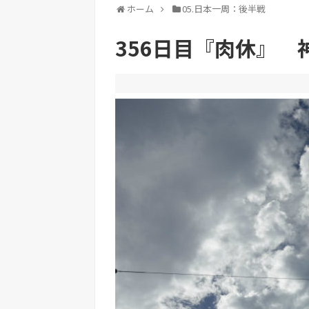
ホーム
05.日本一周：後半戦
356日目『肉休』 