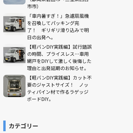
市市）
「車内暑すぎ！」急遽扇風機
を召喚してパッキング完
了！ ギリギリ滑り込みで明
日の出発へ。
【軽バンDIY実践編】試行錯誤
の時間、プライスレス…車用
網戸をDIYして激しく後悔した
理由と出発延期のお知らせ。
【軽バンDIY実践編】カット不
要のジャストサイズ！ ノッ
ティパイン材で作るラゲッジ
ボードDIY。
カテゴリー