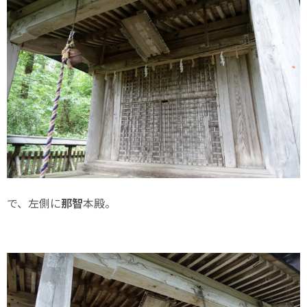
で、左側に
那智
本殿。