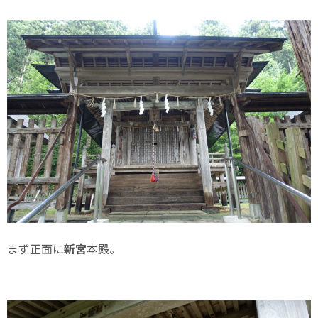
まず正面に
新宮
本殿。