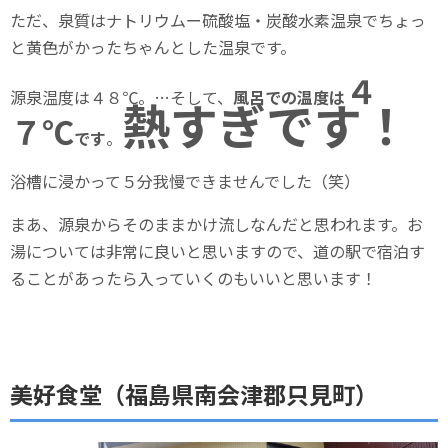
ただ、泉質はナトリウムー硫酸塩・炭酸水素温泉でちょっ
と黄色がかったちゃんとした温泉です。
４
源泉温度は４８℃。…そして、
風呂での温度は
熱すぎです！
７℃
です
。
浴槽に浸かって５分我慢できませんでした（笑）
まあ、源泉からそのままかけ流しなんだと思われます。お
湯については非常に良いと思いますので、道の駅で宿泊す
ることがあったら入っていくのもいいと思います！
美好食堂（福島県南会津郡只見町）