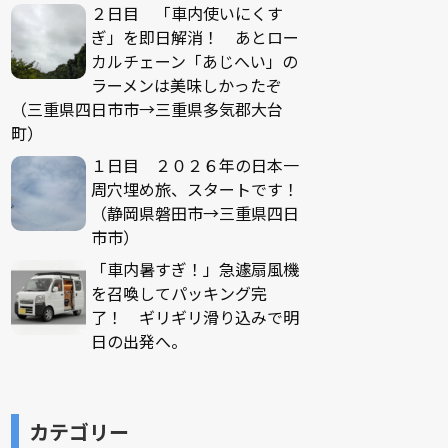
２日目 「車内使いにくす
ぎ」を即日解消！ あとロー
カルチェーン「あじへい」の
ラーメンは美味しかったぞ
（三重県四日市市→三重県多気郡大台
町）
１日目 ２０２６年の日本一
周穴埋め旅、スタートです！
（静岡県磐田市→三重県四日
市市）
「車内暑すぎ！」急遽扇風機
を召喚してパッキング完
了！ ギリギリ滑り込みで明
日の出発へ。
カテゴリー