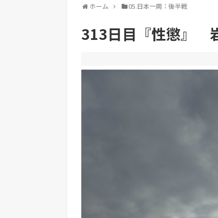
ホーム
05.日本一周：後半戦
313日目『性懲』 