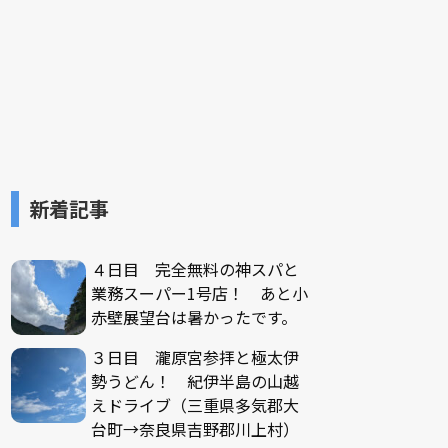
新着記事
４日目 完全無料の神スパと
業務スーパー1号店！ あと小
赤壁展望台は暑かったです。
３日目 瀧原宮参拝と極太伊
勢うどん！ 紀伊半島の山越
えドライブ（三重県多気郡大
台町→奈良県吉野郡川上村）