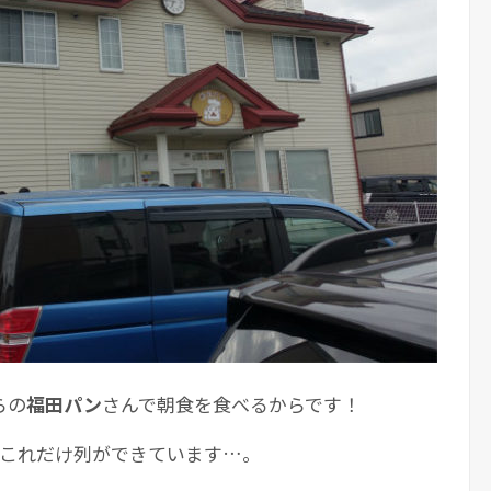
らの
福田パン
さんで朝食を食べるからです！
うこれだけ列ができています…。