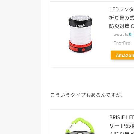
LEDランタ
折り畳み式
防災対策 C
created by
Rin
ThorFire
Amazon
こういうタイプもあるんですが、
BRISIE
リー IP6
＆防災用品