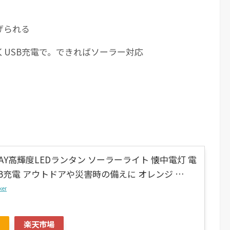
げられる
USB充電で。できればソーラー対応
 3WAY高輝度LEDランタン ソーラーライト 懐中電灯 電
SB充電 アウトドアや災害時の備えに オレンジ …
ker
楽天市場