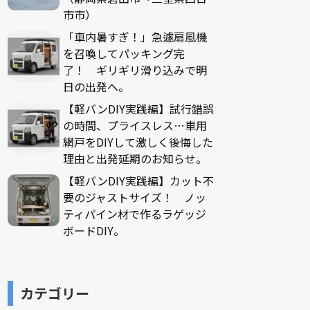
市市）
「車内暑すぎ！」急遽扇風機
を召喚してパッキング完
了！ ギリギリ滑り込みで明
日の出発へ。
【軽バンDIY実践編】試行錯誤
の時間、プライスレス…車用
網戸をDIYして激しく後悔した
理由と出発延期のお知らせ。
【軽バンDIY実践編】カット不
要のジャストサイズ！ ノッ
ティパイン材で作るラゲッジ
ボードDIY。
カテゴリー