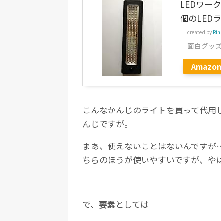
LEDワー
個のLED
created by
Rin
面白グッ
Amazon
こんなかんじのライトを買って代用し
んじですが。
まあ、使えないことはないんですが
ちらのほうが使いやすいですが、や
で、
要素
としては