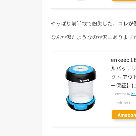
やっぱり前半戦で紛失した、
コレが
なんか似たようなのが沢山あります
enkeeo
ルバッテリ
クト アウト
ー保証】(
created by
Rin
enkeeo
Amazon