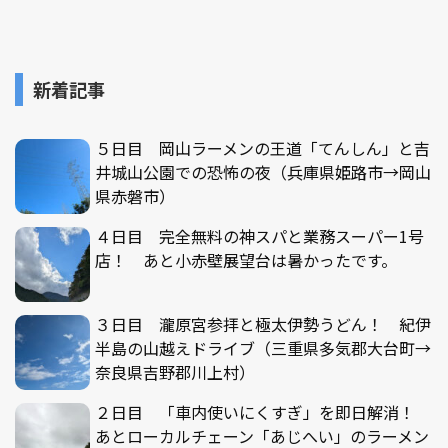
新着記事
５日目 岡山ラーメンの王道「てんしん」と吉
井城山公園での恐怖の夜（兵庫県姫路市→岡山
県赤磐市）
４日目 完全無料の神スパと業務スーパー1号
店！ あと小赤壁展望台は暑かったです。
３日目 瀧原宮参拝と極太伊勢うどん！ 紀伊
半島の山越えドライブ（三重県多気郡大台町→
奈良県吉野郡川上村）
２日目 「車内使いにくすぎ」を即日解消！
あとローカルチェーン「あじへい」のラーメン