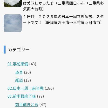
は美味しかったぞ（三重県四日市市→三重県多
気郡大台町）
１日目 ２０２６年の日本一周穴埋め旅、スタ
ートです！（静岡県磐田市→三重県四日市市）
カテゴリー
01.事前準備
(43)
道具
(30)
雑談
(13)
02.日本一周：前半戦
(180)
03.前半戦終了後
(77)
前半戦まとめ
(47)