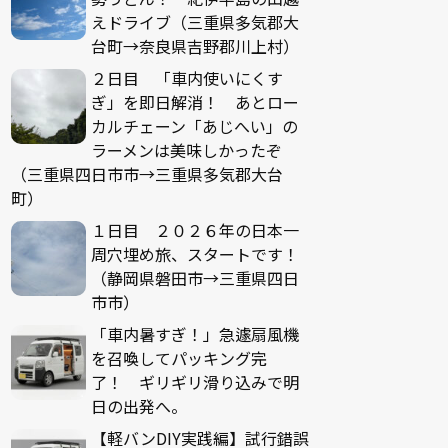
えドライブ（三重県多気郡大
台町→奈良県吉野郡川上村）
２日目 「車内使いにくす
ぎ」を即日解消！ あとロー
カルチェーン「あじへい」の
ラーメンは美味しかったぞ
（三重県四日市市→三重県多気郡大台
町）
１日目 ２０２６年の日本一
周穴埋め旅、スタートです！
（静岡県磐田市→三重県四日
市市）
「車内暑すぎ！」急遽扇風機
を召喚してパッキング完
了！ ギリギリ滑り込みで明
日の出発へ。
【軽バンDIY実践編】試行錯誤