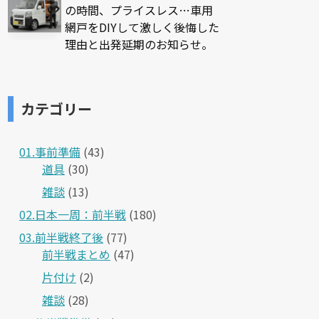
の時間、プライスレス…車用
網戸をDIYして激しく後悔した
理由と出発延期のお知らせ。
カテゴリー
01.事前準備
(43)
道具
(30)
雑談
(13)
02.日本一周：前半戦
(180)
03.前半戦終了後
(77)
前半戦まとめ
(47)
片付け
(2)
雑談
(28)