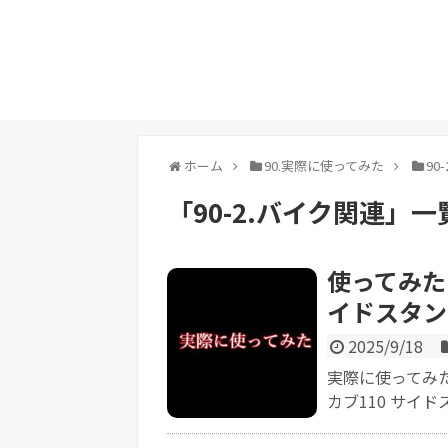
ホーム
90.実際に使ってみた
90
「
90-2.バイク関連
」
一
使ってみた【
イドスタンド
2025/9/18
実際に使ってみた感
カブ110 サイドス