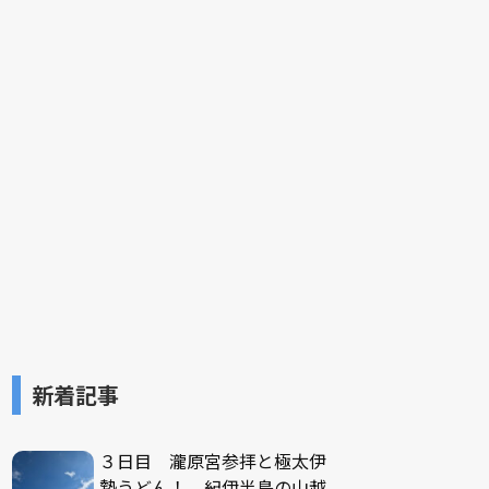
新着記事
３日目 瀧原宮参拝と極太伊
勢うどん！ 紀伊半島の山越