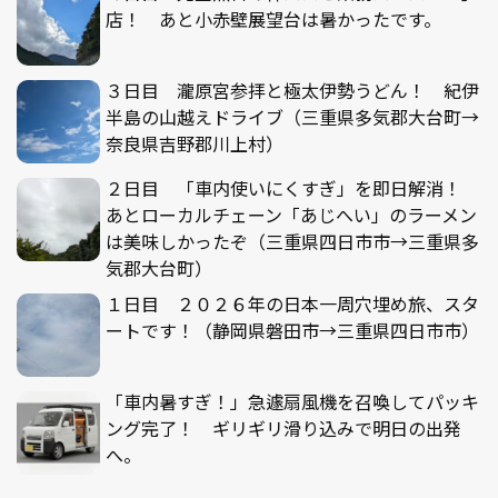
店！ あと小赤壁展望台は暑かったです。
３日目 瀧原宮参拝と極太伊勢うどん！ 紀伊
半島の山越えドライブ（三重県多気郡大台町→
奈良県吉野郡川上村）
２日目 「車内使いにくすぎ」を即日解消！
あとローカルチェーン「あじへい」のラーメン
は美味しかったぞ（三重県四日市市→三重県多
気郡大台町）
１日目 ２０２６年の日本一周穴埋め旅、スタ
ートです！（静岡県磐田市→三重県四日市市）
「車内暑すぎ！」急遽扇風機を召喚してパッキ
ング完了！ ギリギリ滑り込みで明日の出発
へ。