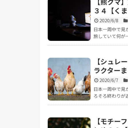
【熊クマ】
３４【くま
2020/6/8
日本一周中で見
旅していて何が一
【シュレー
ラクターま
2020/6/7
日本一周中で見
ろそろ終わりが近
【モチーフ