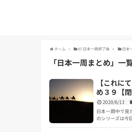
ホーム
07.日本一周終了後
日本
「
日本一周まとめ
」
一
【これにて
め３９【閉
2020/6/13
日本一周中で見
のシリーズは今回