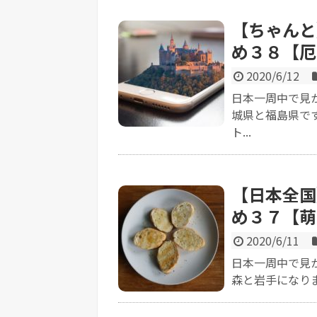
【ちゃんと
め３８【厄
2020/6/12
日本一周中で見
城県と福島県で
ト...
【日本全国
め３７【萌
2020/6/11
日本一周中で見
森と岩手になりま