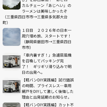
カルチェーン「あじへい」の
ラーメンは美味しかったぞ
（三重県四日市市→三重県多気郡大台
町）
１日目 ２０２６年の日本一
周穴埋め旅、スタートです！
（静岡県磐田市→三重県四日
市市）
「車内暑すぎ！」急遽扇風機
を召喚してパッキング完
了！ ギリギリ滑り込みで明
日の出発へ。
【軽バンDIY実践編】試行錯誤
の時間、プライスレス…車用
網戸をDIYして激しく後悔した
理由と出発延期のお知らせ。
【軽バンDIY実践編】カット不