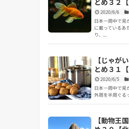
とめ３２【
2020/6/6
日本一周中で見
に載っているあ
り、...
【じゃがい
とめ３１【
2020/6/5
日本一周中で見
外周を半周ぐるっ
【動物王国