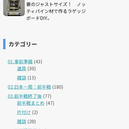
要のジャストサイズ！ ノッ
ティパイン材で作るラゲッジ
ボードDIY。
カテゴリー
01.事前準備
(43)
道具
(30)
雑談
(13)
02.日本一周：前半戦
(180)
03.前半戦終了後
(77)
前半戦まとめ
(47)
片付け
(2)
雑談
(28)