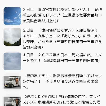
３日目 瀧原宮参拝と極太伊勢うどん！ 紀伊
半島の山越えドライブ（三重県多気郡大台町→
奈良県吉野郡川上村）
２日目 「車内使いにくすぎ」を即日解消！
あとローカルチェーン「あじへい」のラーメン
は美味しかったぞ（三重県四日市市→三重県多
気郡大台町）
１日目 ２０２６年の日本一周穴埋め旅、スタ
ートです！（静岡県磐田市→三重県四日市市）
「車内暑すぎ！」急遽扇風機を召喚してパッキ
ング完了！ ギリギリ滑り込みで明日の出発
へ。
【軽バンDIY実践編】試行錯誤の時間、プライ
スレス…車用網戸をDIYして激しく後悔した理