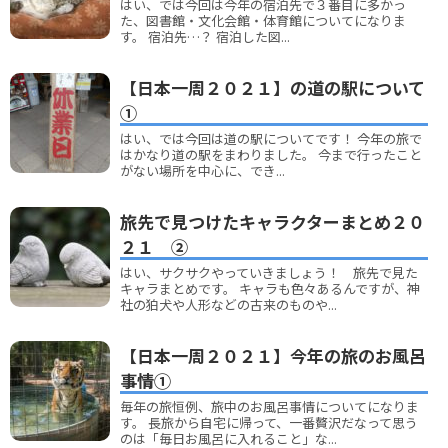
はい、では今回は今年の宿泊先で３番目に多かっ
た、図書館・文化会館・体育館についてになりま
す。 宿泊先…？ 宿泊した図...
【日本一周２０２１】の道の駅について
①
はい、では今回は道の駅についてです！ 今年の旅で
はかなり道の駅をまわりました。 今まで行ったこと
がない場所を中心に、でき...
旅先で見つけたキャラクターまとめ２０
２１ ②
はい、サクサクやっていきましょう！ 旅先で見た
キャラまとめです。 キャラも色々あるんですが、神
社の狛犬や人形などの古来のものや...
【日本一周２０２１】今年の旅のお風呂
事情①
毎年の旅恒例、旅中のお風呂事情についてになりま
す。 長旅から自宅に帰って、一番贅沢だなって思う
のは「毎日お風呂に入れること」な...