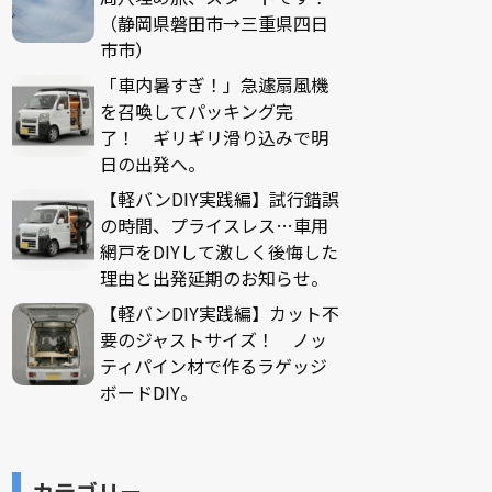
（静岡県磐田市→三重県四日
市市）
「車内暑すぎ！」急遽扇風機
を召喚してパッキング完
了！ ギリギリ滑り込みで明
日の出発へ。
【軽バンDIY実践編】試行錯誤
の時間、プライスレス…車用
網戸をDIYして激しく後悔した
理由と出発延期のお知らせ。
【軽バンDIY実践編】カット不
要のジャストサイズ！ ノッ
ティパイン材で作るラゲッジ
ボードDIY。
カテゴリー