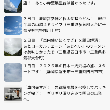
店！ あと小赤壁展望台は暑かったです。
３日目 瀧原宮参拝と極太伊勢うどん！ 紀伊
半島の山越えドライブ（三重県多気郡大台町→
奈良県吉野郡川上村）
２日目 「車内使いにくすぎ」を即日解消！
あとローカルチェーン「あじへい」のラーメン
は美味しかったぞ（三重県四日市市→三重県多
気郡大台町）
１日目 ２０２６年の日本一周穴埋め旅、スタ
ートです！（静岡県磐田市→三重県四日市市）
「車内暑すぎ！」急遽扇風機を召喚してパッキ
ング完了！ ギリギリ滑り込みで明日の出発
へ。