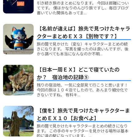
引き続き旅のまとめになります。 今回は距離につい
てです。 僕はかなりのんびり旅ですし、毎日ブログ
書いていた関係もあってま...
【名前が違えば】旅先で見つけたキャラ
クターまとめＥＸ３【別物です？】
旅の間で見かけた（変な）キャラクターまとめの続
きになります。 写真を撮ったのは良いんですが、後
から調べても本当になんなのか不明...
【日本一周ＥＸ】どこで寝ていたの
か？ 宿泊地の記録⑤
残りの宿泊地、一気に全部見て行こうと思います！
今回の旅は１０４泊でしたので、あんまり細分化で
きないですね。 有料キ...
【僕を】旅先で見つけたキャラクターま
とめＥＸ１０【お食べよ】
旅の間で見かけたキャラクターまとめの続きになり
ます。 この手のキャラクターを見かける場所は基本
的に道の駅になっています。 ...