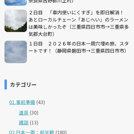
奈良県吉野郡川上村）
２日目 「車内使いにくすぎ」を即日解消！
あとローカルチェーン「あじへい」のラーメン
は美味しかったぞ（三重県四日市市→三重県多
気郡大台町）
１日目 ２０２６年の日本一周穴埋め旅、スタ
ートです！（静岡県磐田市→三重県四日市市）
カテゴリー
01.事前準備
(43)
道具
(30)
雑談
(13)
02.日本一周：前半戦
(180)