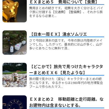
ＥＸまとめ５ 費用について【食費】
費用まとめの続きです。 経費を大きく分けると バイ
ク旅に付随する【交通費】【整備費】、 それから旅
をするなら必要と...
【日本一周ＥＸ】湧水ソムリエ
さて今回は湧水の話です。 今年の旅は内陸県がメイ
ンでした。 したがって、基本的には山が多く、山が
多いとあちこちに無料で汲...
【どこかで】旅先で見つけたキャラクタ
ーまとめＥＸ６【見たような】
旅の間で見かけた（変な）キャラクターまとめの続
きになります。 ゆるきゃらは1980年代の地方博覧会
ブームで作られたマス...
ＥＸまとめ２ 移動距離と走行距離。な
お建物内は含まないとする。