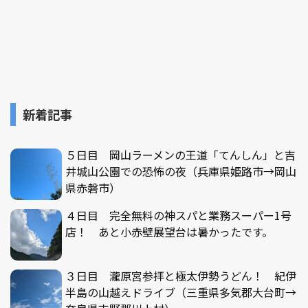
新着記事
５日目 岡山ラーメンの王道「てんしん」と吉
井城山公園での恐怖の夜（兵庫県姫路市→岡山
県赤磐市）
４日目 完全無料の神スパと業務スーパー1号
店！ あと小赤壁展望台は暑かったです。
３日目 瀧原宮参拝と極太伊勢うどん！ 紀伊
半島の山越えドライブ（三重県多気郡大台町→