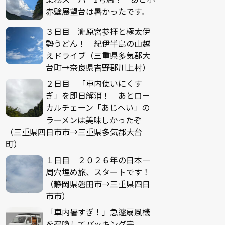
赤壁展望台は暑かったです。
３日目 瀧原宮参拝と極太伊
勢うどん！ 紀伊半島の山越
えドライブ（三重県多気郡大
台町→奈良県吉野郡川上村）
２日目 「車内使いにくす
ぎ」を即日解消！ あとロー
カルチェーン「あじへい」の
ラーメンは美味しかったぞ
（三重県四日市市→三重県多気郡大台
町）
１日目 ２０２６年の日本一
周穴埋め旅、スタートです！
（静岡県磐田市→三重県四日
市市）
「車内暑すぎ！」急遽扇風機
を召喚してパッキング完