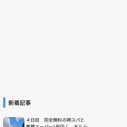
新着記事
４日目 完全無料の神スパと
業務スーパー1号店！ あと小