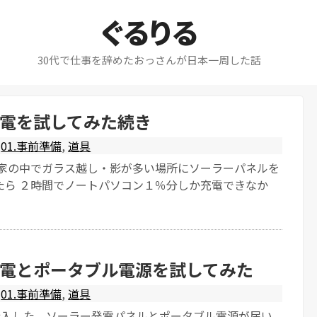
ぐるりる
30代で仕事を辞めたおっさんが日本一周した話
電を試してみた続き
01.事前準備
,
道具
 家の中でガラス越し・影が多い場所にソーラーパネルを
たら ２時間でノートパソコン１％分しか充電できなか
電とポータブル電源を試してみた
01.事前準備
,
道具
で購入した、ソーラー発電パネルとポータブル電源が届い