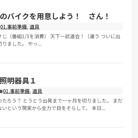
のバイクを用意しよう！ さん！
01.事前準備
,
道具
じ（番組1/3を消費） 天下一武道会！（違う ついに出
りました。 やっ...
照明器具１
01.事前準備
,
道具
つたろう？ とうとう出発まで一ヶ月を切りました。 まだ
いという現実から全力で目をそらして、 本日...