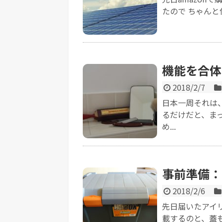
たので ちゃんと
機能を合体
2018/2/7
日本一周それは
るだけだと、ま
め...
事前準備：
2018/2/6
先日届いたアイ
載するのと、蓋も