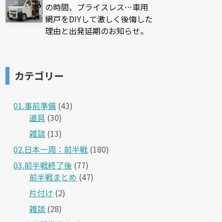
の時間、プライスレス…車用
網戸をDIYして激しく後悔した
理由と出発延期のお知らせ。
カテゴリー
01.事前準備
(43)
道具
(30)
雑談
(13)
02.日本一周：前半戦
(180)
03.前半戦終了後
(77)
前半戦まとめ
(47)
片付け
(2)
雑談
(28)