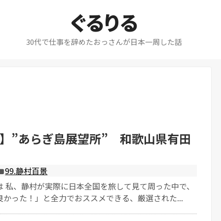
ぐるりる
30代で仕事を辞めたおっさんが日本一周した話
】”あらぎ島展望所” 和歌山県有田
99.静村百景
は 私、静村が実際に日本全国を旅して見て周った中で、
かった！」と全力でおススメできる、厳選された...