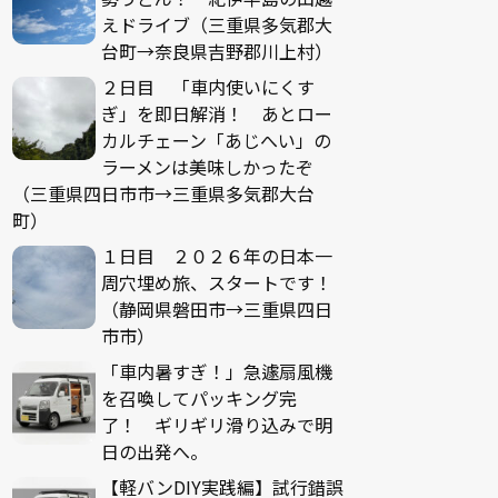
えドライブ（三重県多気郡大
台町→奈良県吉野郡川上村）
２日目 「車内使いにくす
ぎ」を即日解消！ あとロー
カルチェーン「あじへい」の
ラーメンは美味しかったぞ
（三重県四日市市→三重県多気郡大台
町）
１日目 ２０２６年の日本一
周穴埋め旅、スタートです！
（静岡県磐田市→三重県四日
市市）
「車内暑すぎ！」急遽扇風機
を召喚してパッキング完
了！ ギリギリ滑り込みで明
日の出発へ。
【軽バンDIY実践編】試行錯誤