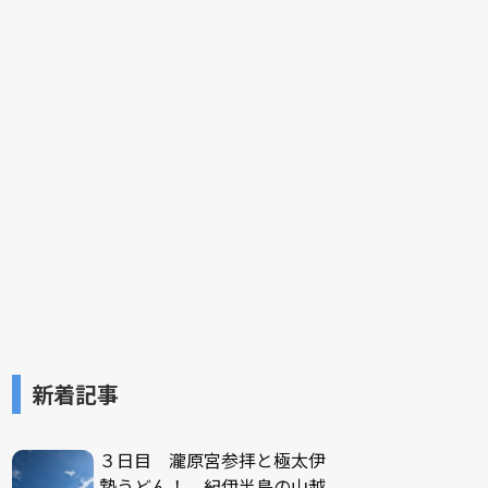
新着記事
３日目 瀧原宮参拝と極太伊
勢うどん！ 紀伊半島の山越