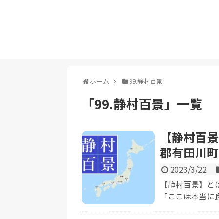
ホーム
99.静村百景
「
99.静村百景
」
一覧
【静村百景
郡有田川町
2023/3/22
【静村百景】と
「ここは本当に良