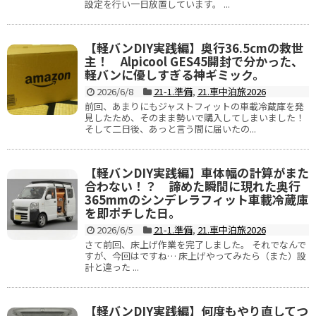
設定を行い一日放置しています。 ...
【軽バンDIY実践編】奥行36.5cmの救世
主！ Alpicool GES45開封で分かった、
軽バンに優しすぎる神ギミック。
2026/6/8
21-1.準備
,
21.車中泊旅2026
前回、あまりにもジャストフィットの車載冷蔵庫を発
見したため、そのまま勢いで購入してしまいました！
そして二日後、あっと言う間に届いたの...
【軽バンDIY実践編】車体幅の計算がまた
合わない！？ 諦めた瞬間に現れた奥行
365mmのシンデレラフィット車載冷蔵庫
を即ポチした日。
2026/6/5
21-1.準備
,
21.車中泊旅2026
さて前回、床上げ作業を完了しました。 それでなんで
すが、今回はですね… 床上げやってみたら（また）設
計と違った ...
【軽バンDIY実践編】何度もやり直してつ