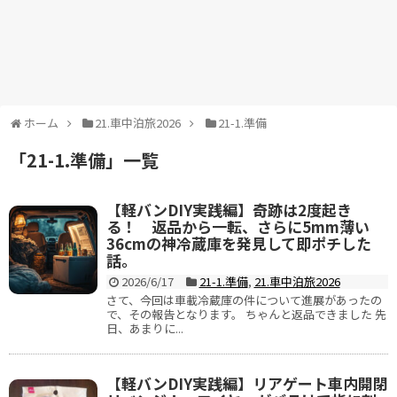
ホーム
21.車中泊旅2026
21-1.準備
「
21-1.準備
」
一覧
【軽バンDIY実践編】奇跡は2度起き
る！ 返品から一転、さらに5mm薄い
36cmの神冷蔵庫を発見して即ポチした
話。
2026/6/17
21-1.準備
,
21.車中泊旅2026
さて、今回は車載冷蔵庫の件について進展があったの
で、その報告となります。 ちゃんと返品できました 先
日、あまりに...
【軽バンDIY実践編】リアゲート車内開閉