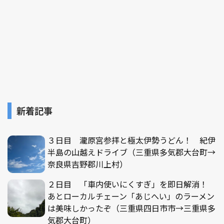
新着記事
３日目 瀧原宮参拝と極太伊勢うどん！ 紀伊
半島の山越えドライブ（三重県多気郡大台町→
奈良県吉野郡川上村）
２日目 「車内使いにくすぎ」を即日解消！
あとローカルチェーン「あじへい」のラーメン
は美味しかったぞ（三重県四日市市→三重県多
気郡大台町）