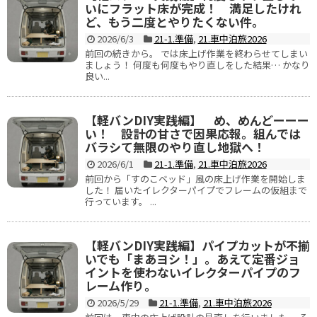
いにフラット床が完成！ 満足したけれ
ど、もう二度とやりたくない件。
2026/6/3
21-1.準備
,
21.車中泊旅2026
前回の続きから。 では床上げ作業を終わらせてしまい
ましょう！ 何度も何度もやり直しをした結果… かなり
良い...
【軽バンDIY実践編】 め、めんどーーー
い！ 設計の甘さで因果応報。組んでは
バラシて無限のやり直し地獄へ！
2026/6/1
21-1.準備
,
21.車中泊旅2026
前回から「すのこベッド」風の床上げ作業を開始しま
した！ 届いたイレクターパイプでフレームの仮組まで
行っています。 ...
【軽バンDIY実践編】パイプカットが不揃
いでも「まあヨシ！」。あえて定番ジョ
イントを使わないイレクターパイプのフ
レーム作り。
2026/5/29
21-1.準備
,
21.車中泊旅2026