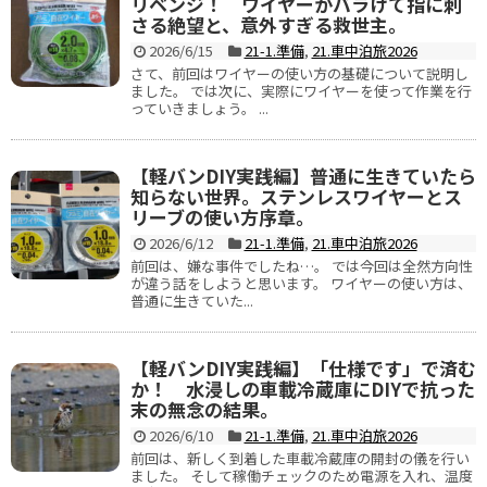
リベンジ！ ワイヤーがバラけて指に刺
さる絶望と、意外すぎる救世主。
2026/6/15
21-1.準備
,
21.車中泊旅2026
さて、前回はワイヤーの使い方の基礎について説明し
ました。 では次に、実際にワイヤーを使って作業を行
っていきましょう。 ...
【軽バンDIY実践編】普通に生きていたら
知らない世界。ステンレスワイヤーとス
リーブの使い方序章。
2026/6/12
21-1.準備
,
21.車中泊旅2026
前回は、嫌な事件でしたね…。 では今回は全然方向性
が違う話をしようと思います。 ワイヤーの使い方は、
普通に生きていた...
【軽バンDIY実践編】「仕様です」で済む
か！ 水浸しの車載冷蔵庫にDIYで抗った
末の無念の結果。
2026/6/10
21-1.準備
,
21.車中泊旅2026
前回は、新しく到着した車載冷蔵庫の開封の儀を行い
ました。 そして稼働チェックのため電源を入れ、温度