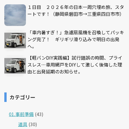
１日目 ２０２６年の日本一周穴埋め旅、スタ
ートです！（静岡県磐田市→三重県四日市市）
「車内暑すぎ！」急遽扇風機を召喚してパッキ
ング完了！ ギリギリ滑り込みで明日の出発
へ。
【軽バンDIY実践編】試行錯誤の時間、プライ
スレス…車用網戸をDIYして激しく後悔した理
由と出発延期のお知らせ。
カテゴリー
01.事前準備
(43)
道具
(30)