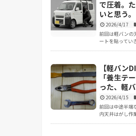
で圧着。た
いと思う。
2026/4/17
前回は軽バンの
ートを貼っていき
【軽バンD
「養生テー
った、軽バ
2026/4/15
前回は中途半端
内天井はがし作業