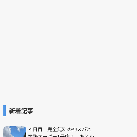
新着記事
４日目 完全無料の神スパと
業務スーパー1号店！ あと小