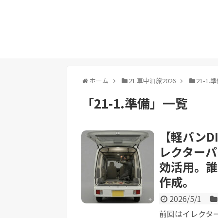
ホーム
21.車中泊旅2026
21-1.
「
21-1.準備
」
一覧
【軽バンD
レクターパ
効活用。誰
作成。
2026/5/1
前回はイレクタ