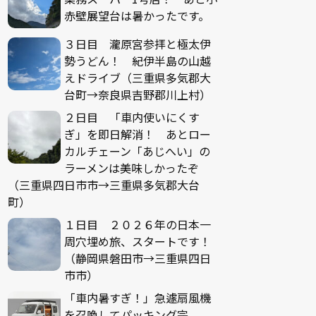
赤壁展望台は暑かったです。
３日目 瀧原宮参拝と極太伊
勢うどん！ 紀伊半島の山越
えドライブ（三重県多気郡大
台町→奈良県吉野郡川上村）
２日目 「車内使いにくす
ぎ」を即日解消！ あとロー
カルチェーン「あじへい」の
ラーメンは美味しかったぞ
（三重県四日市市→三重県多気郡大台
町）
１日目 ２０２６年の日本一
周穴埋め旅、スタートです！
（静岡県磐田市→三重県四日
市市）
「車内暑すぎ！」急遽扇風機
を召喚してパッキング完