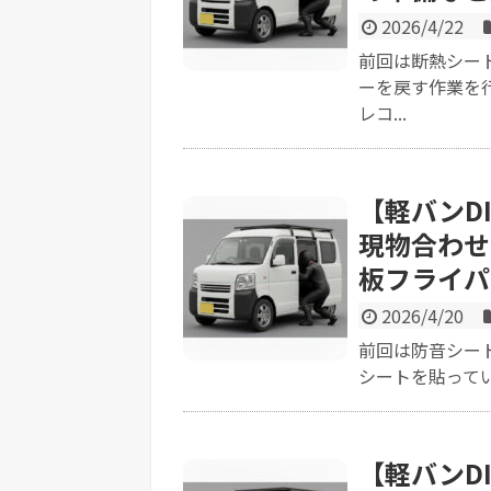
2026/4/22
前回は断熱シー
ーを戻す作業を
レコ...
【軽バンD
現物合わせ
板フライパ
2026/4/20
前回は防音シー
シートを貼ってい
【軽バンD