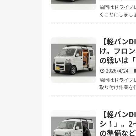
前回はドライブ
くことにしましょ
【軽バンD
け。フロン
の戦いは「
2026/4/24
前回はドライブ
取り付け作業を行
【軽バンD
シ！」。2
の準備など