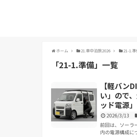
ホーム
21.車中泊旅2026
21-1.
「
21-1.準備
」
一覧
【軽バンD
い」ので、
ッド電源」
2026/3/13
前回は、ソーラ
内の電源構成につ