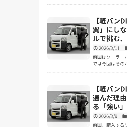
【軽バンD
翼」にしな
ルで挑む、
2026/3/11
前回はソーラー
では今回はそのパ
【軽バンD
選んだ理由
る「強い」
2026/3/9
前回、購入する