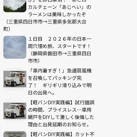
カルチェーン「あじへい」の
ラーメンは美味しかったぞ
（三重県四日市市→三重県多気郡大台
町）
１日目 ２０２６年の日本一
周穴埋め旅、スタートです！
（静岡県磐田市→三重県四日
市市）
「車内暑すぎ！」急遽扇風機
を召喚してパッキング完
了！ ギリギリ滑り込みで明
日の出発へ。
【軽バンDIY実践編】試行錯誤
の時間、プライスレス…車用
網戸をDIYして激しく後悔した
理由と出発延期のお知らせ。
【軽バンDIY実践編】カット不