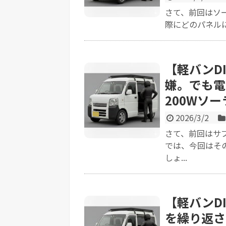
さて、前回はソ
際にどのパネルに
【軽バンD
嫌。でも電
200Wソ
2026/3/2
さて、前回はサ
では、今回はそ
しょ...
【軽バンD
を繰り返さ