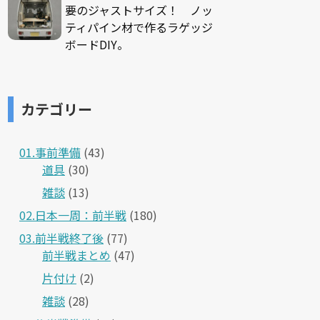
要のジャストサイズ！ ノッ
ティパイン材で作るラゲッジ
ボードDIY。
カテゴリー
01.事前準備
(43)
道具
(30)
雑談
(13)
02.日本一周：前半戦
(180)
03.前半戦終了後
(77)
前半戦まとめ
(47)
片付け
(2)
雑談
(28)