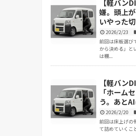
【軽バンD
嫌。頭上が
いやった切
2026/2/23
前回は床板選び
から決める」と
は棚...
【軽バンD
「ホームセ
う。あとA
2026/2/20
前回は床上げの
て詰めていくこと