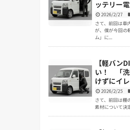
ッテリー電
2026/2/27
さて、前回は車
が、僕が今回の
ム」に...
【軽バンD
い！ 「洗
けずにイレ
2026/2/25
さて、前回は棚
素材について決定