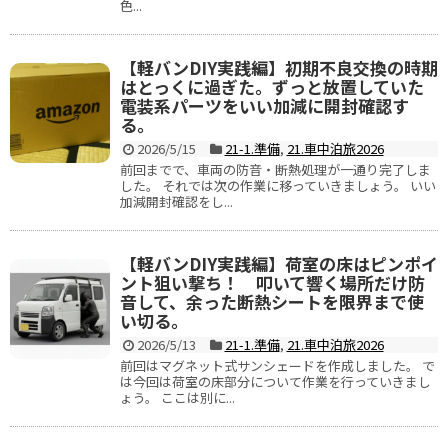
色...
【軽バンDIY実践編】初期不良交換の時期
はとっくに過ぎた。ずっと放置していた
電装系パーツをいい加減に開封確認す
る。
2026/5/15
21-1.準備
,
21.車中泊旅2026
前回までで、車両の防音・断熱処理が一通り完了しま
した。 それでは次の作業に移っていきましょう。 いい
加減開封確認をし...
【軽バンDIY実践編】荷室の床はピンポイ
ント狙い撃ち！ 叩いて響く場所だけ防
音して、余った断熱シートを限界まで使
い切る。
2026/5/13
21-1.準備
,
21.車中泊旅2026
前回はマグネット式サンシェードを作成しました。 で
は今回は荷室の床部分について作業を行っていきまし
ょう。 ここは別に...