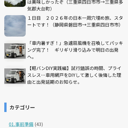
は美味しかったぞ（三重県四日市市→三重県多
気郡大台町）
１日目 ２０２６年の日本一周穴埋め旅、スタ
ートです！（静岡県磐田市→三重県四日市市）
「車内暑すぎ！」急遽扇風機を召喚してパッキ
ング完了！ ギリギリ滑り込みで明日の出発
へ。
【軽バンDIY実践編】試行錯誤の時間、プライ
スレス…車用網戸をDIYして激しく後悔した理
由と出発延期のお知らせ。
カテゴリー
01.事前準備
(43)