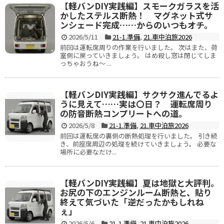
【軽バンDIY実践編】スモークガラスを活
かしたステルス断熱！ マグネット式サ
ンシェード完成……からのいつもオチ。
2026/5/11
21-1.準備
,
21.車中泊旅2026
前回は運転席周りの作業を行いました。 次はまた、荷
室側に戻っていきましょう。 はめ殺し窓は閉じてしま
っちゃおうね～ ...
【軽バンDIY実践編】サクサク進んでるよ
うに見えて……実は〇日？ 運転席周り
の防音断熱コンプリートへの道。
2026/5/8
21-1.準備
,
21.車中泊旅2026
前回は運転席の裏側の断熱処理を行いました。 引き続
き、前座席周辺の処理を続けていきましょう。 必要な
場所に必要なだけ...
【軽バンDIY実践編】夏は地獄と大評判。
お尻の下のエンジンルーム断熱と、貼り
終えて気づいた「逆だったかもしれね
ぇ」
2026/5/6
21-1.準備
,
21.車中泊旅2026