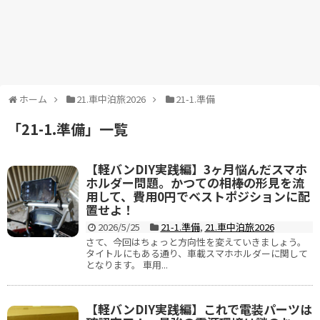
ホーム
21.車中泊旅2026
21-1.準備
「
21-1.準備
」
一覧
【軽バンDIY実践編】3ヶ月悩んだスマホ
ホルダー問題。かつての相棒の形見を流
用して、費用0円でベストポジションに配
置せよ！
2026/5/25
21-1.準備
,
21.車中泊旅2026
さて、今回はちょっと方向性を変えていきましょう。
タイトルにもある通り、車載スマホホルダーに関して
となります。 車用...
【軽バンDIY実践編】これで電装パーツは