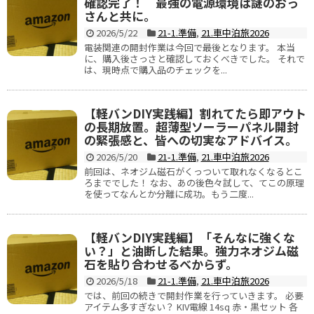
確認完了！ 最強の電源環境は謎のおっ
さんと共に。
2026/5/22
21-1.準備
,
21.車中泊旅2026
電装関連の開封作業は今回で最後となります。 本当
に、購入後さっさと確認しておくべきでした。 それで
は、現時点で購入品のチェックを...
【軽バンDIY実践編】割れてたら即アウト
の長期放置。超薄型ソーラーパネル開封
の緊張感と、皆への切実なアドバイス。
2026/5/20
21-1.準備
,
21.車中泊旅2026
前回は、ネオジム磁石がくっついて取れなくなるとこ
ろまででした！ なお、あの後色々試して、てこの原理
を使ってなんとか分離に成功。もう二度...
【軽バンDIY実践編】「そんなに強くな
い？」と油断した結果。強力ネオジム磁
石を貼り合わせるべからず。
2026/5/18
21-1.準備
,
21.車中泊旅2026
では、前回の続きで開封作業を行っていきます。 必要
アイテム多すぎない？ KIV電線 14sq 赤・黒セット 各