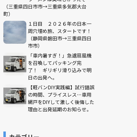
（三重県四日市市→三重県多気郡大台
町）
１日目 ２０２６年の日本一
周穴埋め旅、スタートです！
（静岡県磐田市→三重県四日
市市）
「車内暑すぎ！」急遽扇風機
を召喚してパッキング完
了！ ギリギリ滑り込みで明
日の出発へ。
【軽バンDIY実践編】試行錯誤
の時間、プライスレス…車用
網戸をDIYして激しく後悔した
理由と出発延期のお知らせ。
カテゴリー