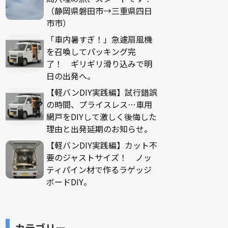
（静岡県磐田市→三重県四日
市市）
「車内暑すぎ！」急遽扇風機
を召喚してパッキング完
了！ ギリギリ滑り込みで明
日の出発へ。
【軽バンDIY実践編】試行錯誤
の時間、プライスレス…車用
網戸をDIYして激しく後悔した
理由と出発延期のお知らせ。
【軽バンDIY実践編】カット不
要のジャストサイズ！ ノッ
ティパイン材で作るラゲッジ
ボードDIY。
カテゴリー