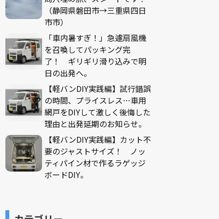
（静岡県磐田市→三重県四日
市市）
「車内暑すぎ！」急遽扇風機
を召喚してパッキング完
了！ ギリギリ滑り込みで明
日の出発へ。
【軽バンDIY実践編】試行錯誤
の時間、プライスレス…車用
網戸をDIYして激しく後悔した
理由と出発延期のお知らせ。
【軽バンDIY実践編】カット不
要のジャストサイズ！ ノッ
ティパイン材で作るラゲッジ
ボードDIY。
カテゴリー