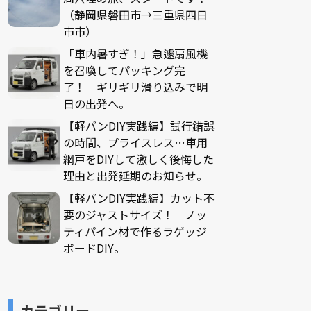
（静岡県磐田市→三重県四日
市市）
「車内暑すぎ！」急遽扇風機
を召喚してパッキング完
了！ ギリギリ滑り込みで明
日の出発へ。
【軽バンDIY実践編】試行錯誤
の時間、プライスレス…車用
網戸をDIYして激しく後悔した
理由と出発延期のお知らせ。
【軽バンDIY実践編】カット不
要のジャストサイズ！ ノッ
ティパイン材で作るラゲッジ
ボードDIY。
カテゴリー