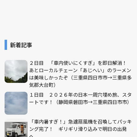
新着記事
２日目 「車内使いにくすぎ」を即日解消！
あとローカルチェーン「あじへい」のラーメン
は美味しかったぞ（三重県四日市市→三重県多
気郡大台町）
１日目 ２０２６年の日本一周穴埋め旅、スタ
ートです！（静岡県磐田市→三重県四日市市）
「車内暑すぎ！」急遽扇風機を召喚してパッキ
ング完了！ ギリギリ滑り込みで明日の出発
へ。