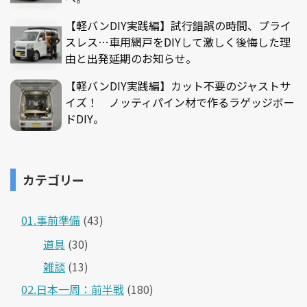
【軽バンDIY実践編】試行錯誤の時間、プライ
スレス…車用網戸をDIYして激しく後悔した理
由と出発延期のお知らせ。
【軽バンDIY実践編】カット不要のジャストサ
イズ！ ノッティパイン材で作るラゲッジボー
ドDIY。
カテゴリー
01.事前準備
(43)
道具
(30)
雑談
(13)
02.日本一周：前半戦
(180)