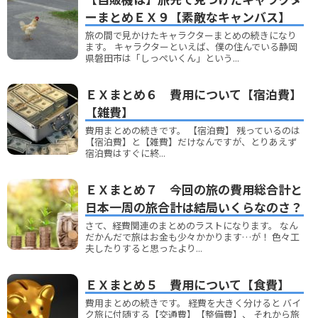
ーまとめＥＸ９【素敵なキャンバス】
旅の間で見かけたキャラクターまとめの続きになり
ます。 キャラクターといえば、僕の住んでいる静岡
県磐田市は「しっぺいくん」という...
ＥＸまとめ６ 費用について【宿泊費】
【雑費】
費用まとめの続きです。 【宿泊費】 残っているのは
【宿泊費】と【雑費】だけなんですが、とりあえず
宿泊費はすぐに終...
ＥＸまとめ７ 今回の旅の費用総合計と
日本一周の旅合計は結局いくらなのさ？
さて、経費関連のまとめのラストになります。 なん
だかんだで旅はお金も少々かかります…が！ 色々工
夫したりすると思ったより...
ＥＸまとめ５ 費用について【食費】
費用まとめの続きです。 経費を大きく分けると バイ
ク旅に付随する【交通費】【整備費】、 それから旅