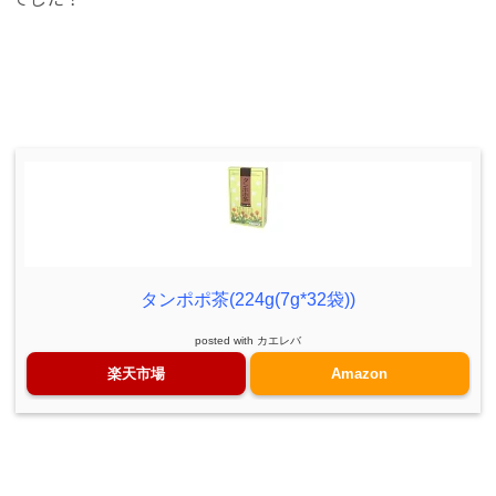
タンポポ茶(224g(7g*32袋))
posted with
カエレバ
楽天市場
Amazon