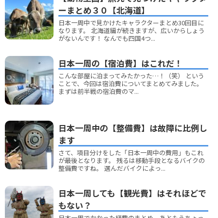
ーまとめ３０【北海道】
日本一周中で見かけたキャラクターまとめ30回目に
なります。 北海道編が続きますが、広いからしょう
がないんです！ なんでも四国4つ...
日本一周の【宿泊費】はこれだ！
こんな部屋に泊まってみたかった…！（笑） という
ことで、今回は宿泊費についてまとめてみました。
まずは前半戦の宿泊費のマ...
日本一周中の【整備費】は故障に比例し
ます
さて、項目分けをした「日本一周中の費用」もこれ
が最後となります。 残るは移動手段となるバイクの
整備費ですね。 選んだバイクによっ...
日本一周しても【観光費】はそれほどで
もない？
日本一周でかかった経費のまとめ、あともうちょっ