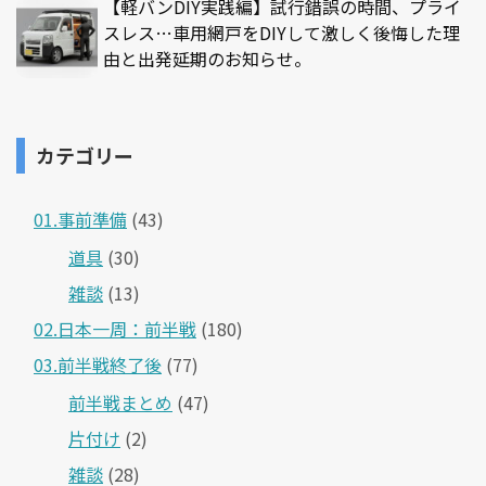
【軽バンDIY実践編】試行錯誤の時間、プライ
スレス…車用網戸をDIYして激しく後悔した理
由と出発延期のお知らせ。
カテゴリー
01.事前準備
(43)
道具
(30)
雑談
(13)
02.日本一周：前半戦
(180)
03.前半戦終了後
(77)
前半戦まとめ
(47)
片付け
(2)
雑談
(28)