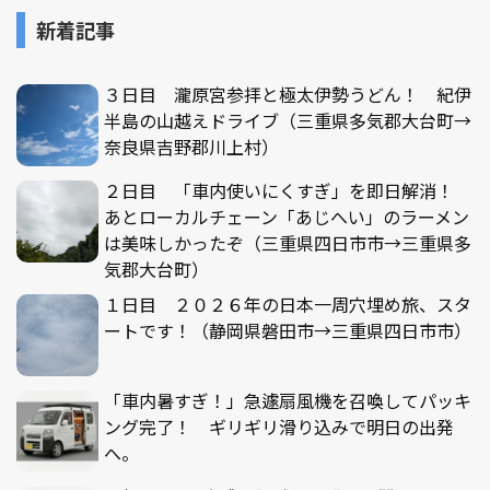
新着記事
３日目 瀧原宮参拝と極太伊勢うどん！ 紀伊
半島の山越えドライブ（三重県多気郡大台町→
奈良県吉野郡川上村）
２日目 「車内使いにくすぎ」を即日解消！
あとローカルチェーン「あじへい」のラーメン
は美味しかったぞ（三重県四日市市→三重県多
気郡大台町）
１日目 ２０２６年の日本一周穴埋め旅、スタ
ートです！（静岡県磐田市→三重県四日市市）
「車内暑すぎ！」急遽扇風機を召喚してパッキ
ング完了！ ギリギリ滑り込みで明日の出発
へ。