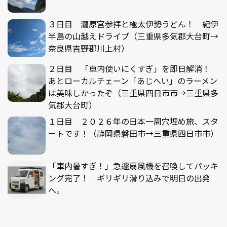
３日目 瀧原宮参拝と極太伊勢うどん！ 紀伊
半島の山越えドライブ（三重県多気郡大台町→
奈良県吉野郡川上村）
２日目 「車内使いにくすぎ」を即日解消！
あとローカルチェーン「あじへい」のラーメン
は美味しかったぞ（三重県四日市市→三重県多
気郡大台町）
１日目 ２０２６年の日本一周穴埋め旅、スタ
ートです！（静岡県磐田市→三重県四日市市）
「車内暑すぎ！」急遽扇風機を召喚してパッキ
ング完了！ ギリギリ滑り込みで明日の出発
へ。