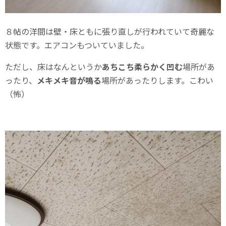
８帖の洋間は壁・床ともに張り直しが行われていて奇麗な
状態です。エアコンもついていました。
ただし、床はなんというか
あちこち柔らかく凹む
場所があ
ったり、
メキメキ音が鳴る
場所があったりします。こわい
（怖）