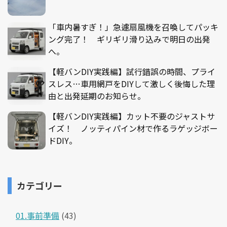
「車内暑すぎ！」急遽扇風機を召喚してパッキ
ング完了！ ギリギリ滑り込みで明日の出発
へ。
【軽バンDIY実践編】試行錯誤の時間、プライ
スレス…車用網戸をDIYして激しく後悔した理
由と出発延期のお知らせ。
【軽バンDIY実践編】カット不要のジャストサ
イズ！ ノッティパイン材で作るラゲッジボー
ドDIY。
カテゴリー
01.事前準備
(43)