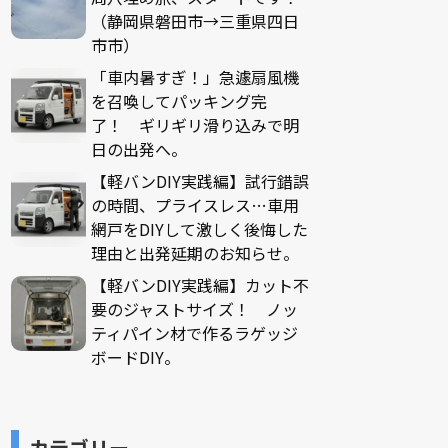
（静岡県磐田市→三重県四日
市市）
「車内暑すぎ！」急遽扇風機
を召喚してパッキング完
了！ ギリギリ滑り込みで明
日の出発へ。
【軽バンDIY実践編】試行錯誤
の時間、プライスレス…車用
網戸をDIYして激しく後悔した
理由と出発延期のお知らせ。
【軽バンDIY実践編】カット不
要のジャストサイズ！ ノッ
ティパイン材で作るラゲッジ
ボードDIY。
カテゴリー