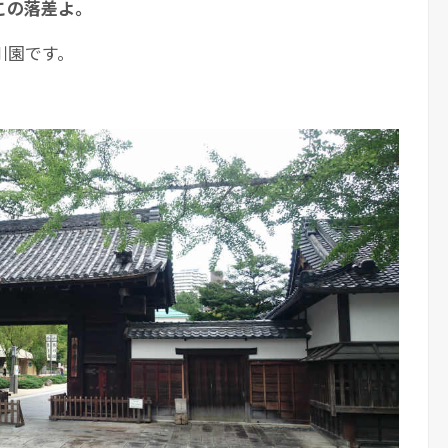
この落差よ。
川園です。