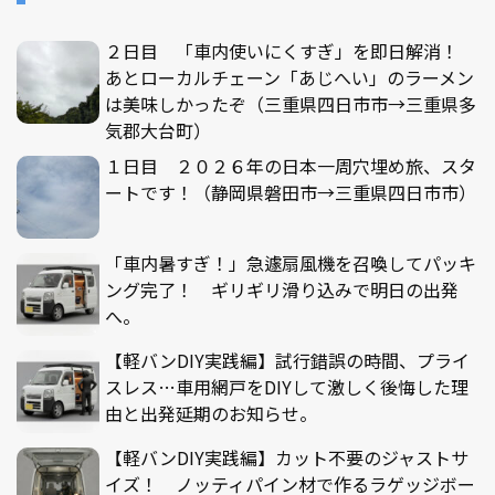
２日目 「車内使いにくすぎ」を即日解消！
あとローカルチェーン「あじへい」のラーメン
は美味しかったぞ（三重県四日市市→三重県多
気郡大台町）
１日目 ２０２６年の日本一周穴埋め旅、スタ
ートです！（静岡県磐田市→三重県四日市市）
「車内暑すぎ！」急遽扇風機を召喚してパッキ
ング完了！ ギリギリ滑り込みで明日の出発
へ。
【軽バンDIY実践編】試行錯誤の時間、プライ
スレス…車用網戸をDIYして激しく後悔した理
由と出発延期のお知らせ。
【軽バンDIY実践編】カット不要のジャストサ
イズ！ ノッティパイン材で作るラゲッジボー