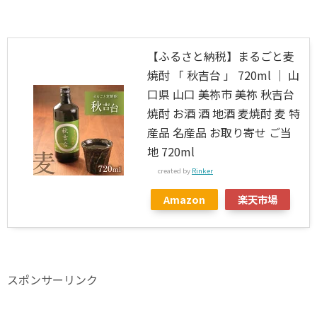
【ふるさと納税】まるごと麦
焼酎 「 秋吉台 」 720ml ｜ 山
口県 山口 美祢市 美祢 秋吉台
焼酎 お酒 酒 地酒 麦焼酎 麦 特
産品 名産品 お取り寄せ ご当
地 720ml
created by
Rinker
Amazon
楽天市場
スポンサーリンク