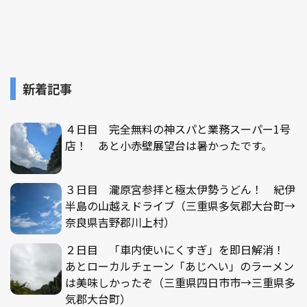
新着記事
４日目 完全無料の神スパと業務スーパー1号
店！ あと小赤壁展望台は暑かったです。
３日目 瀧原宮参拝と極太伊勢うどん！ 紀伊
半島の山越えドライブ（三重県多気郡大台町→
奈良県吉野郡川上村）
２日目 「車内使いにくすぎ」を即日解消！
あとローカルチェーン「あじへい」のラーメン
は美味しかったぞ（三重県四日市市→三重県多
気郡大台町）