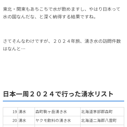
東北・関東もあちこちで水が飲めますし、やはり日本って
水の国なんだな、と深く納得する結果ですね。
さてそんなわけですが、２０２４年旅、湧き水の訪問件数
はなんと…
日本一周２０２４で行った湧水リスト
湧水
森町駒ヶ岳湧き水
北海道茅部郡森町
19
湧水
ヤクモ飲料の湧き水
北海道二海郡八雲町
20