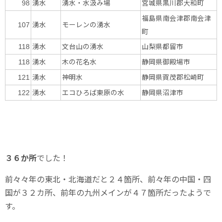
湧水
湧水・水汲み場
宮城県黒川郡大和町
98
福島県南会津郡南会津
湧水
モーレンの湧水
107
町
湧水
文台山の湧水
山梨県都留市
118
湧水
木の花名水
静岡県御殿場市
118
湧水
神明水
静岡県賀茂郡松崎町
121
湧水
エコひろば東原の水
静岡県沼津市
122
３６か所
でした！
前々々年の東北・北海道だと２４箇所、前々年の中国・四
国が３２カ所、前年の九州メインが４７箇所だったようで
す。