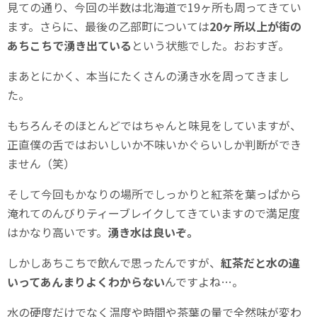
見ての通り、今回の半数は北海道で19ヶ所も周ってきてい
ます。さらに、最後の乙部町については
20ヶ所以上が街の
あちこちで湧き出ている
という状態でした。おおすぎ。
まあとにかく、本当にたくさんの湧き水を周ってきまし
た。
もちろんそのほとんどではちゃんと味見をしていますが、
正直僕の舌ではおいしいか不味いかぐらいしか判断ができ
ません（笑）
そして今回もかなりの場所でしっかりと紅茶を葉っぱから
淹れてのんびりティーブレイクしてきていますので満足度
はかなり高いです。
湧き水は良いぞ。
しかしあちこちで飲んで思ったんですが、
紅茶だと水の違
いってあんまりよくわからない
んですよね…。
水の硬度だけでなく温度や時間や茶葉の量で全然味が変わ