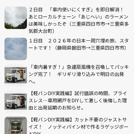
２日目 「車内使いにくすぎ」を即日解消！
あとローカルチェーン「あじへい」のラーメン
は美味しかったぞ（三重県四日市市→三重県多
気郡大台町）
１日目 ２０２６年の日本一周穴埋め旅、スタ
ートです！（静岡県磐田市→三重県四日市市）
「車内暑すぎ！」急遽扇風機を召喚してパッキ
ング完了！ ギリギリ滑り込みで明日の出発
へ。
【軽バンDIY実践編】試行錯誤の時間、プライ
スレス…車用網戸をDIYして激しく後悔した理
由と出発延期のお知らせ。
【軽バンDIY実践編】カット不要のジャストサ
イズ！ ノッティパイン材で作るラゲッジボー
ドDIY。