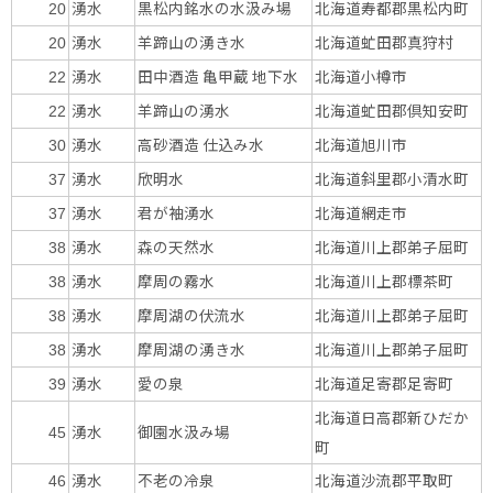
湧水
黒松内銘水の水汲み場
北海道寿都郡黒松内町
20
湧水
羊蹄山の湧き水
北海道虻田郡真狩村
20
湧水
田中酒造 亀甲蔵 地下水
北海道小樽市
22
湧水
羊蹄山の湧水
北海道虻田郡倶知安町
22
湧水
高砂酒造 仕込み水
北海道旭川市
30
湧水
欣明水
北海道斜里郡小清水町
37
湧水
君が袖湧水
北海道網走市
37
湧水
森の天然水
北海道川上郡弟子屈町
38
湧水
摩周の霧水
北海道川上郡標茶町
38
湧水
摩周湖の伏流水
北海道川上郡弟子屈町
38
湧水
摩周湖の湧き水
北海道川上郡弟子屈町
38
湧水
愛の泉
北海道足寄郡足寄町
39
北海道日高郡新ひだか
湧水
御園水汲み場
45
町
湧水
不老の冷泉
北海道沙流郡平取町
46