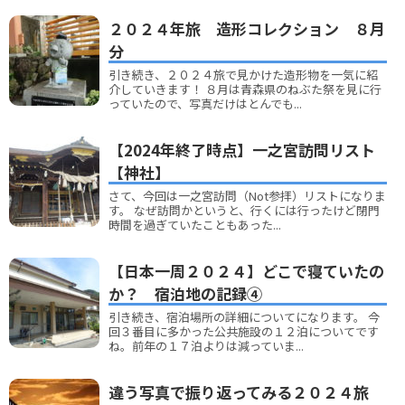
２０２４年旅 造形コレクション ８月
分
引き続き、２０２４旅で見かけた造形物を一気に紹
介していきます！ ８月は青森県のねぶた祭を見に行
っていたので、写真だけはとんでも...
【2024年終了時点】一之宮訪問リスト
【神社】
さて、今回は一之宮訪問（Not参拝）リストになりま
す。 なぜ訪問かというと、行くには行ったけど閉門
時間を過ぎていたこともあった...
【日本一周２０２４】どこで寝ていたの
か？ 宿泊地の記録④
引き続き、宿泊場所の詳細についてになります。 今
回３番目に多かった公共施設の１２泊についてです
ね。前年の１７泊よりは減っていま...
違う写真で振り返ってみる２０２４旅