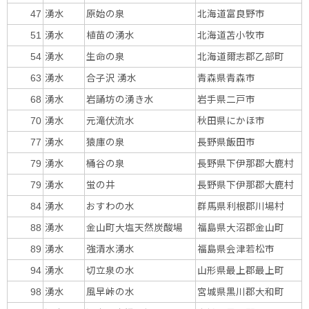
湧水
原始の泉
北海道富良野市
47
湧水
植苗の湧水
北海道苫小牧市
51
湧水
生命の泉
北海道爾志郡乙部町
54
湧水
合子沢 湧水
青森県青森市
63
湧水
岩誦坊の湧き水
岩手県二戸市
68
湧水
元滝伏流水
秋田県にかほ市
70
湧水
猿庫の泉
長野県飯田市
77
湧水
桶谷の泉
長野県下伊那郡大鹿村
79
湧水
蛍の井
長野県下伊那郡大鹿村
79
湧水
おすわの水
群馬県利根郡川場村
84
湧水
金山町大塩天然炭酸場
福島県大沼郡金山町
88
湧水
強清水湧水
福島県会津若松市
89
湧水
切立泉の水
山形県最上郡最上町
94
湧水
風早峠の水
宮城県黒川郡大和町
98