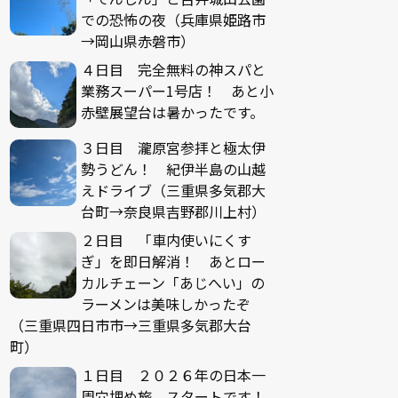
での恐怖の夜（兵庫県姫路市
→岡山県赤磐市）
４日目 完全無料の神スパと
業務スーパー1号店！ あと小
赤壁展望台は暑かったです。
３日目 瀧原宮参拝と極太伊
勢うどん！ 紀伊半島の山越
えドライブ（三重県多気郡大
台町→奈良県吉野郡川上村）
２日目 「車内使いにくす
ぎ」を即日解消！ あとロー
カルチェーン「あじへい」の
ラーメンは美味しかったぞ
（三重県四日市市→三重県多気郡大台
町）
１日目 ２０２６年の日本一
周穴埋め旅、スタートです！