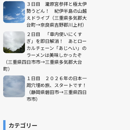
３日目 瀧原宮参拝と極太伊
勢うどん！ 紀伊半島の山越
えドライブ（三重県多気郡大
台町→奈良県吉野郡川上村）
２日目 「車内使いにくす
ぎ」を即日解消！ あとロー
カルチェーン「あじへい」の
ラーメンは美味しかったぞ
（三重県四日市市→三重県多気郡大台
町）
１日目 ２０２６年の日本一
周穴埋め旅、スタートです！
（静岡県磐田市→三重県四日
市市）
カテゴリー