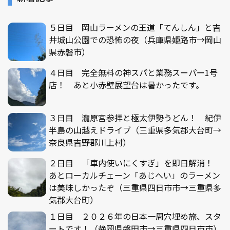
５日目 岡山ラーメンの王道「てんしん」と吉
井城山公園での恐怖の夜（兵庫県姫路市→岡山
県赤磐市）
４日目 完全無料の神スパと業務スーパー1号
店！ あと小赤壁展望台は暑かったです。
３日目 瀧原宮参拝と極太伊勢うどん！ 紀伊
半島の山越えドライブ（三重県多気郡大台町→
奈良県吉野郡川上村）
２日目 「車内使いにくすぎ」を即日解消！
あとローカルチェーン「あじへい」のラーメン
は美味しかったぞ（三重県四日市市→三重県多
気郡大台町）
１日目 ２０２６年の日本一周穴埋め旅、スタ
ートです！（静岡県磐田市→三重県四日市市）