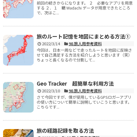
前回の続きからになります。 ２ 必要なアプリを用意
する ２．１ 轍 Wadachi データが用意できたところ
で、次はこ...
旅のルート記憶を地図にまとめる方法①
2022/3/14
98.旅人用参考資料
今回は、日本一周などで走ったルートを地図に反映さ
せて自己満足する方法を紹介しようと思います（笑）
ちょっと長くなるので分割して...
Geo Tracker 超簡単な利用方法
2022/3/10
98.旅人用参考資料
さて今回ですが、僕が使用しているGPSロガーアプリ
の使い方について簡単に説明していこうと思います。
こちらです...
旅の経路記録を取る方法