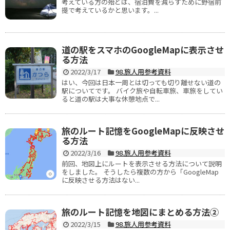
考えている方の殆どは、宿泊費を減らすために野宿前
提で考えているかと思います。...
道の駅をスマホのGoogleMapに表示させ
る方法
2022/3/17
98.旅人用参考資料
はい、今回は日本一周とは切っても切り離せない道の
駅についてです。 バイク旅や自転車旅、車旅をしてい
ると道の駅は大事な休憩地点で...
旅のルート記憶をGoogleMapに反映させ
る方法
2022/3/16
98.旅人用参考資料
前回、地図上にルートを表示させる方法について説明
をしました。 そうしたら複数の方から「GoogleMap
に反映させる方法はない...
旅のルート記憶を地図にまとめる方法②
2022/3/15
98.旅人用参考資料