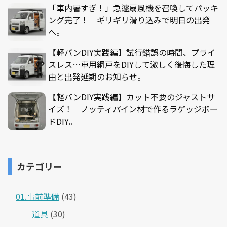
「車内暑すぎ！」急遽扇風機を召喚してパッキ
ング完了！ ギリギリ滑り込みで明日の出発
へ。
【軽バンDIY実践編】試行錯誤の時間、プライ
スレス…車用網戸をDIYして激しく後悔した理
由と出発延期のお知らせ。
【軽バンDIY実践編】カット不要のジャストサ
イズ！ ノッティパイン材で作るラゲッジボー
ドDIY。
カテゴリー
01.事前準備
(43)
道具
(30)