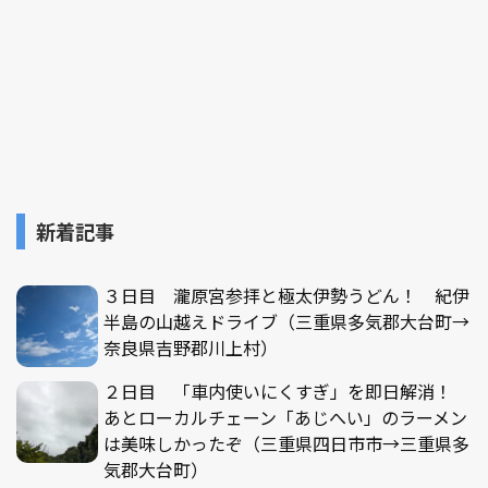
新着記事
３日目 瀧原宮参拝と極太伊勢うどん！ 紀伊
半島の山越えドライブ（三重県多気郡大台町→
奈良県吉野郡川上村）
２日目 「車内使いにくすぎ」を即日解消！
あとローカルチェーン「あじへい」のラーメン
は美味しかったぞ（三重県四日市市→三重県多
気郡大台町）