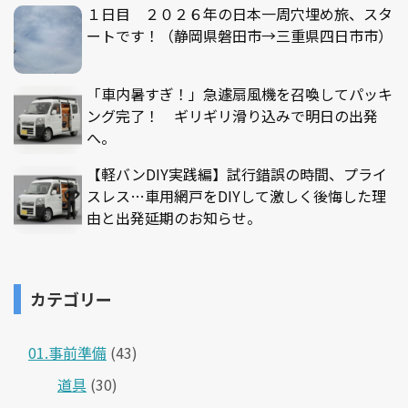
１日目 ２０２６年の日本一周穴埋め旅、スタ
ートです！（静岡県磐田市→三重県四日市市）
「車内暑すぎ！」急遽扇風機を召喚してパッキ
ング完了！ ギリギリ滑り込みで明日の出発
へ。
【軽バンDIY実践編】試行錯誤の時間、プライ
スレス…車用網戸をDIYして激しく後悔した理
由と出発延期のお知らせ。
カテゴリー
01.事前準備
(43)
道具
(30)